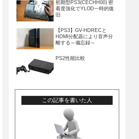
初期型PS3(CECHH00) 密
着度強化でYLOD一時的復
旧
【PS3】GV-HDRECと
HDMI分配器により音声分
離する～備忘録～
PS2性能比較
この記事を書いた人