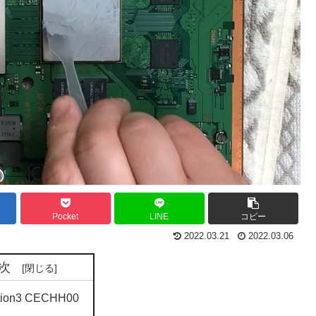
Pocket
LINE
コピー
2022.03.21
2022.03.06
次
ation3 CECHH00