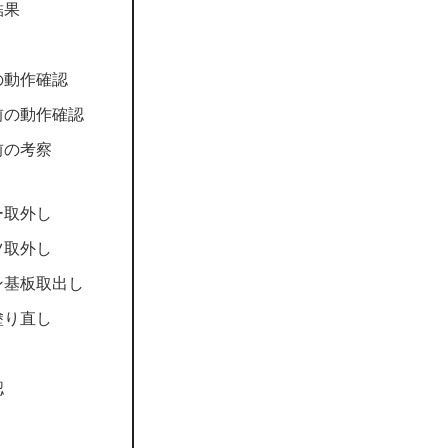
結果
の動作確認
前の動作確認
前の考察
ー取外し
ツ取外し
ン基板取出し
塗り直し
認