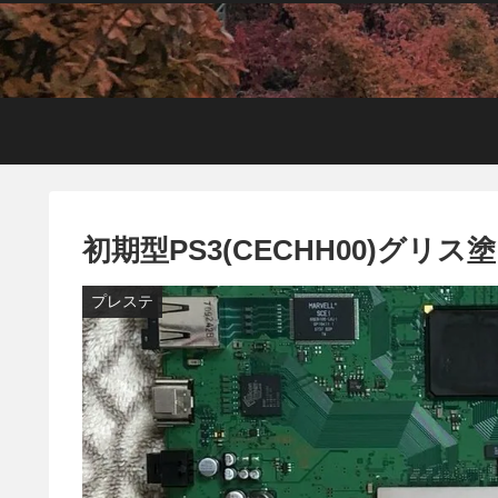
初期型PS3(CECHH00)グ
プレステ