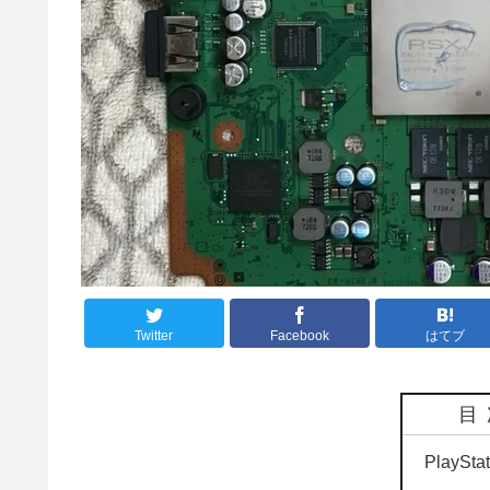
Twitter
Facebook
はてブ
目
PlaySt