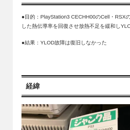
●目的：PlayStation3 CECHH00のC
した熱伝導率を回復させ放熱不足を緩和しYL
●結果：YLOD故障は復旧しなかった
経緯