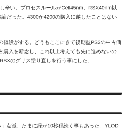
い、プロセスルールがCell45nm、RSX40nm以
う結論だった。4300か4200の購入に越したことはない
なりの値段がする。どうもここにきて後期型PS3の中古価
の中古購入を断念し、これ以上考えても先に進めないの
・RSXのグリス塗り直しを行う事にした。
」点滅。たまに緑が10秒程続く事もあった。YLOD