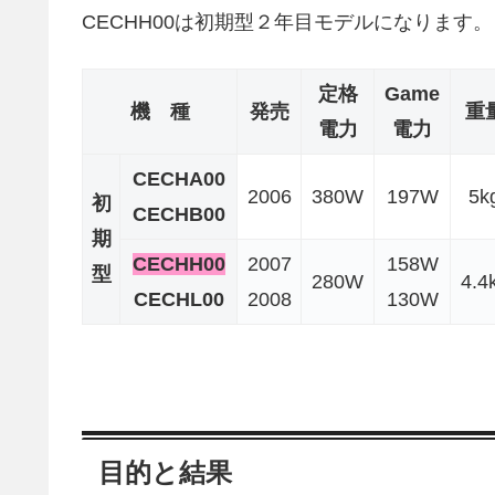
CECHH00は初期型２年目モデルになります。
定格
Game
機 種
発売
重
電力
電力
CECHA00
2006
380W
197W
5k
初
CECHB00
期
CECHH00
2007
158W
型
280W
4.4
CECHL00
2008
130W
目的と結果