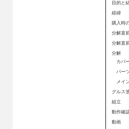
目的と
経緯
購入時
分解直
分解直
分解
カバ
パー
メイ
グルス
組立
動作確
動画