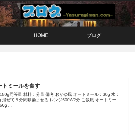
HOME
ブログ
ートミールを食す
150g同等量 材料：分量 備考 おかゆ風 オートミール：30g 水：
0g 混ぜて５分間馴染ませる レンジ600W2分 ご飯風 オートミー
0g ...