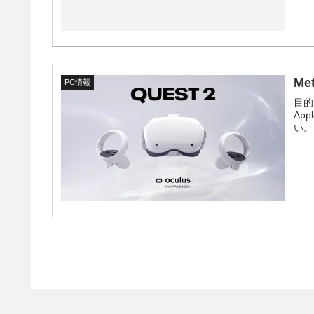
Me
PC情報
目的
Ap
い。