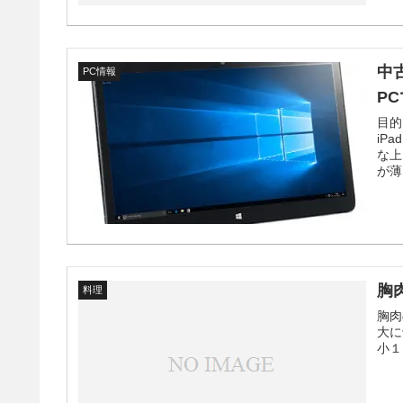
中
PC情報
P
目的
iP
な上
が薄
胸
料理
胸肉
大に
小１ 