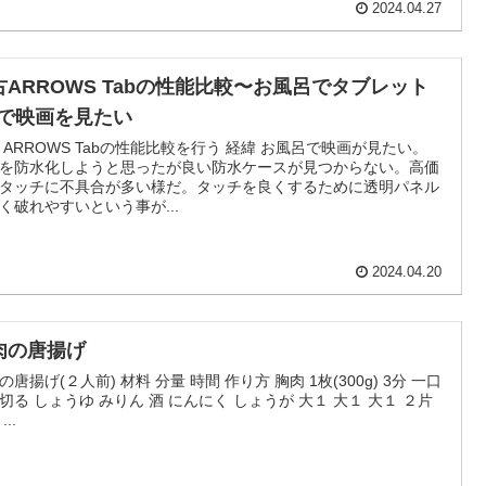
2024.04.27
古ARROWS Tabの性能比較〜お風呂でタブレット
Cで映画を見たい
 ARROWS Tabの性能比較を行う 経緯 お風呂で映画が見たい。
adを防水化しようと思ったが良い防水ケースが見つからない。高価
タッチに不具合が多い様だ。タッチを良くするために透明パネル
く破れやすいという事が...
2024.04.20
肉の唐揚げ
の唐揚げ(２人前) 材料 分量 時間 作り方 胸肉 1枚(300g) 3分 一口
切る しょうゆ みりん 酒 にんにく しょうが 大１ 大１ 大１ ２片
...