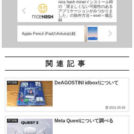
nice hash minerインストール時
の「望ましくない可能性のある
アプリケーションがみつかりま
した」の除外方法～eset～備忘
録
Apple Pencil iPadのAntutu比較
関連記事
DeAGOSTINI idbox!について
PC情報
2021.05.30
Meta Questについて調べる
PC情報