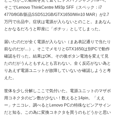
ところがこの動画を見て直ぐにドスパラジャンクHPへ。
そこでLenovo ThinkCentre M93p SFF（スペック：i7
4770/8GB/新品SSD512GB/GTX1650/Win10 MAR）が2.7
万円で出品中。症状は電源が入らないとのこと。まあなん
とかなるだろうと即座に「ポチッ」としてしまった。
届いたのだが全く電源が入らない（まあ表記通りで当たり
前なのだが…）。そこでメモリとGTX1650は別PCで動作
確認を行った。結果はOK。その後ボタン電池を変えて見
たのだがうんともすんとも言わない。全く反応がない為と
りあえず電源ユニットが故障していないか確認しようと考
えた。
筐体を少し分解しここで気付いた。電源ユニットのマザボ
用コネクタのピン数が少ない！数えると14pin。「ええ
ー」ナニコレ。調べるとLenovo PCの特殊なピンアサイン
だと知る。この為に変換コネクタを買うのもどうかと思い