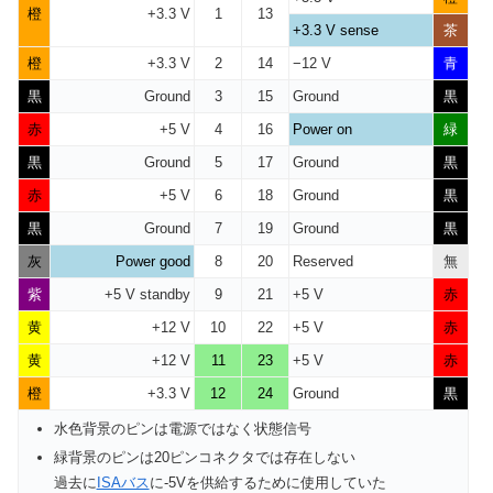
橙
+3.3 V
1
13
+3.3 V sense
茶
橙
+3.3 V
2
14
−12 V
青
黒
Ground
3
15
Ground
黒
赤
+5 V
4
16
Power on
緑
黒
Ground
5
17
Ground
黒
赤
+5 V
6
18
Ground
黒
黒
Ground
7
19
Ground
黒
灰
Power good
8
20
Reserved
無
紫
+5 V standby
9
21
+5 V
赤
黄
+12 V
10
22
+5 V
赤
黄
+12 V
11
23
+5 V
赤
橙
+3.3 V
12
24
Ground
黒
水色背景のピンは電源ではなく状態信号
緑背景のピンは20ピンコネクタでは存在しない
過去に
ISAバス
に-5Vを供給するために使用していた