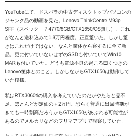
YouTubeにて、ドスパラの中古ディスクトップパソコンの
ジャンク品の動画を見た。Lenovo ThinkCentre M93p
SFF（スペック：i7 4770/8GB/GTX1650/OS無し）。これ
がなんと送料込みで1.8万円程度。正直驚いた。しかし驚
きはこれだけではない。なんと筐体から察するに全て新
品。更に付いていないはずのSSDも付いていてWin10
MARも付いていた。どうも電源不良の起こる曰くつきの
Lenovo筐体とのこと。しかしながらGTX1650は動作して
いた模様。
私はRTX3060tiの購入を考えていたのだがやたらと品不
足。ほとんどが定価の＋2万円。恐らく普通に出回時期が
きても一時割高だろうからGTX1650があぶれる可能性が
あるのでメルカリなどのフリマアプリで観察していた。